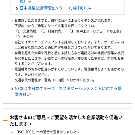
報）
日本道路交通情報センター（JARTIC）
お電話いただきますと、最初に音声によるガイダンスが流れます。
下記の中からご希望のサービス番号を押してください。
「1 交通情報」「2 料金案内」 「3 集中工事・リニューアル工事」
「0 その他」
当社ではナンバーディスプレイを採用しております。また、サービスの向
上と確実な対応のため通話内容を録音させていただいております。
常識を超えた大声や乱暴と感じる話し方など電話応対の継続が困難な状況
が発生したときや、SNSなどへの投稿の示唆があった場合は、対応をお断
りすることがございます。
電話番号のおかけ間違いが多くなっています。電話番号をよくお確かめの
うえ、おかけください。
交通事故の通報は、警察（
110
番）へおかけください。
NEXCO中日本グループ カスタマーハラスメントに対する基
本方針
お客さまのご意見・ご要望を活かした企業活動を促進い
たします
～ 「ISO 10002」への適合を宣言をしました ～