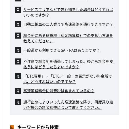
サービスエリアなどで忘れ物をした場合はどうすれば
いいのですか？
自動二輪車の二人乗りで高速道路を通行できますか？
料金所にある精算機（料金精算機）での支払い方法を
教えてください。
一般道から利用できるSA・PAはありますか？
不注意で料金所を通過してしまった。後から料金を支
払うにはどうしたらよいですか？
「ETC専用」・「ETC／一般」の表示がない料金所で
は、どうすればいいのですか？
高速道路料金に消費税は含まれているの？
通行止めによりいったん高速道路を降り、再度乗り継
いだ場合の料金調整について教えてください。
キーワードから検索