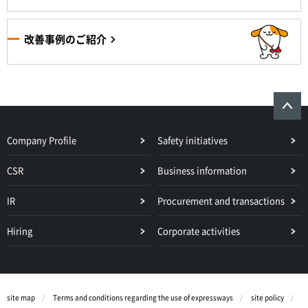
改善事例のご紹介
Company Profile
Safety initiatives
CSR
Business information
IR
Procurement and transactions
Hiring
Corporate activities
site map
Terms and conditions regarding the use of expressways
site policy