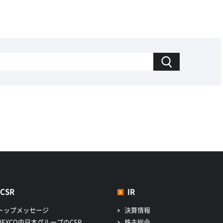
CSR
IR
トップメッセージ
決算情報
NEXCO中日本グループのCSR
株主総会