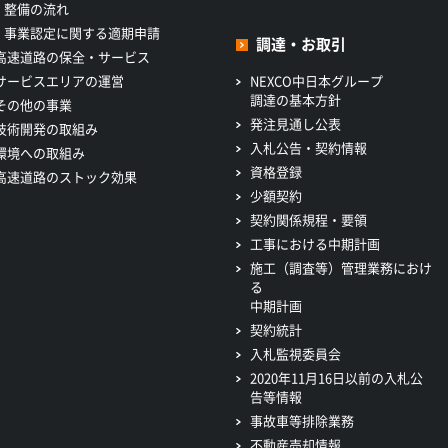
整備の流れ
事業認定に関する適期申請
調達・お取引
高速道路の保全・サービス
サービスエリアの運営
NEXCO中日本グループ
調達の基本方針
その他の事業
発注見通し公表
技術開発の取組み
入札公告・契約情報
環境への取組み
資格登録
高速道路のストック効果
少額契約
契約関係規程・要領
工事における中期計画
施工（調査等）管理業務におけ
る
中期計画
契約統計
入札監視委員会
2020年11月16日以前の入札公
告等情報
事故車等排除業務
不動産売却情報