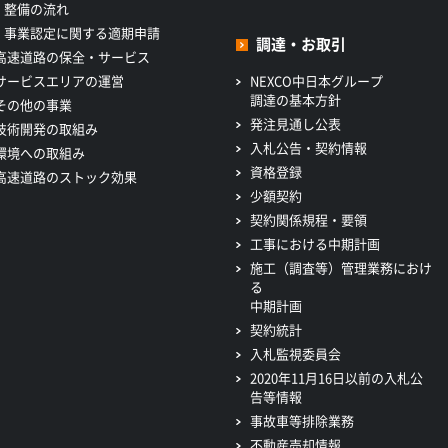
整備の流れ
事業認定に関する適期申請
調達・お取引
高速道路の保全・サービス
サービスエリアの運営
NEXCO中日本グループ
調達の基本方針
その他の事業
発注見通し公表
技術開発の取組み
入札公告・契約情報
環境への取組み
資格登録
高速道路のストック効果
少額契約
契約関係規程・要領
工事における中期計画
施工（調査等）管理業務におけ
る
中期計画
契約統計
入札監視委員会
2020年11月16日以前の入札公
告等情報
事故車等排除業務
不動産売却情報