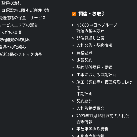
整備の流れ
事業認定に関する適期申請
調達・お取引
高速道路の保全・サービス
サービスエリアの運営
NEXCO中日本グループ
調達の基本方針
その他の事業
発注見通し公表
技術開発の取組み
入札公告・契約情報
環境への取組み
資格登録
高速道路のストック効果
少額契約
契約関係規程・要領
工事における中期計画
施工（調査等）管理業務におけ
る
中期計画
契約統計
入札監視委員会
2020年11月16日以前の入札公
告等情報
事故車等排除業務
不動産売却情報