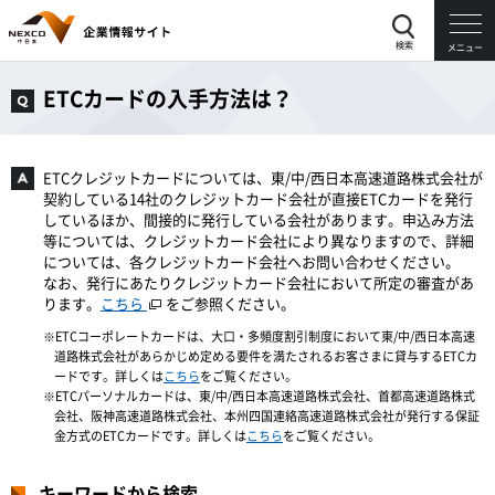
検索
メニュー
ETCカードの入手方法は？
ETCクレジットカードについては、東/中/西日本高速道路株式会社が
契約している14社のクレジットカード会社が直接ETCカードを発行
しているほか、間接的に発行している会社があります。申込み方法
等については、クレジットカード会社により異なりますので、詳細
については、各クレジットカード会社へお問い合わせください。
なお、発行にあたりクレジットカード会社において所定の審査があ
ります。
こちら
をご参照ください。
ETCコーポレートカードは、大口・多頻度割引制度において東/中/西日本高速
道路株式会社があらかじめ定める要件を満たされるお客さまに貸与するETCカ
ードです。詳しくは
こちら
をご覧ください。
ETCパーソナルカードは、東/中/西日本高速道路株式会社、首都高速道路株式
会社、阪神高速道路株式会社、本州四国連絡高速道路株式会社が発行する保証
金方式のETCカードです。詳しくは
こちら
をご覧ください。
キーワードから検索