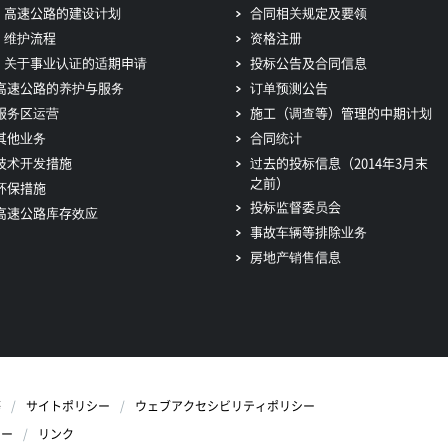
高速公路的建设计划
合同相关规定及要领
维护流程
资格注册
关于事业认证的适期申请
投标公告及合同信息
高速公路的养护与服务
订单预测公告
服务区运营
施工（调查等）管理的中期计划
其他业务
合同统计
技术开发措施
过去的投标信息（2014年3月末
之前）
环保措施
投标监督委员会
高速公路库存效应
事故车辆等排除业务
房地产销售信息
等
サイトポリシー
ウェブアクセシビリティポリシー
シー
リンク