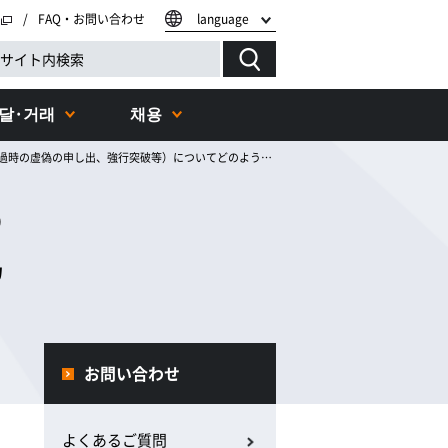
FAQ・お問い合わせ
language
달·거래
채용
通行料金を不法に免れる不正通行（車載器の付替えによる車種軽減、料金所通過時の虚偽の申し出、強行突破等）についてどのように対処していますか？
の
偽
に
お問い合わせ
よくあるご質問