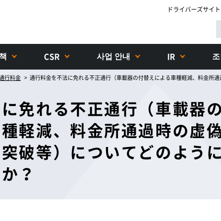
ドライバーズサイト
대책
사업 안내
조
CSR
IR
通行料金
法に免れる不正通行（車載器
車種軽減、料金所通過時の虚
行突破等）についてどのよう
すか？