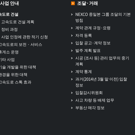
사업 안내
조달·거래
속도로 건설
NEXCO 중일본 그룹 조달의 기본
방침
고속도로 건설 계획
계약 관계 규정·요령
정비 과정
자격 등록
사업 인정에 관한 적기 신청
입찰 공고·계약 정보
고속도로의 보전 · 서비스
발주 계획 발표
휴게소 운영
시공 (조사 등) 관리 업무의 중기
기타 사업
계획
기술 개발을 위한 대책
계약 통계
환경을 위한 대책
과거(2014년 3월 말 이전) 입찰
고속도로 스톡 효과
정보
입찰감시위원회
사고 차량 등 배제 업무
부동산 매각 정보