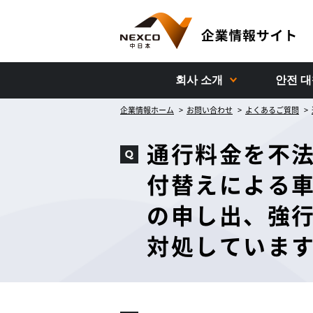
회사 소개
안전 
企業情報ホーム
お問い合わせ
よくあるご質問
通行料金を不
付替えによる
の申し出、強
対処していま