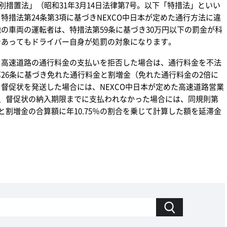
特別措置法」（昭和31年3月14日法律第7号。以下「特措法」といい
特措法第24条第3項に基づきNEXCO中日本が定めた通行方法に違
の車両の運転者は、特措法第59条に基づき30万円以下の罰金が科
であってもドライバー自身が処罰の対象になります。
り高速道路の通行料金の支払いを拒否した場合は、通行料金を不法
26条に基づき免れた通行料金と割増金（免れた通行料金の2倍に
督促状を発送した場合には、NEXCO中日本が定めた高速道路営業
を、督促状の納入期限までに支払われなかった場合には、同規則第
と割増金の合算額に年10.75％の割合を乗じて計算した額を延滞金