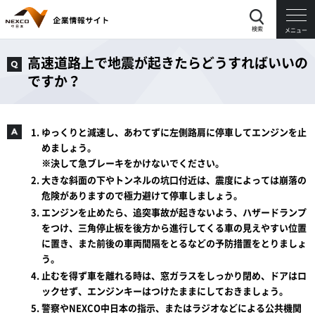
検索
メニュー
高速道路上で地震が起きたらどうすればいいの
ですか？
ゆっくりと減速し、あわてずに左側路肩に停車してエンジンを止
めましょう。
※決して急ブレーキをかけないでください。
大きな斜面の下やトンネルの坑口付近は、震度によっては崩落の
危険がありますので極力避けて停車しましょう。
エンジンを止めたら、追突事故が起きないよう、ハザードランプ
をつけ、三角停止板を後方から進行してくる車の見えやすい位置
に置き、また前後の車両間隔をとるなどの予防措置をとりましょ
う。
止むを得ず車を離れる時は、窓ガラスをしっかり閉め、ドアはロ
ックせず、エンジンキーはつけたままにしておきましょう。
警察やNEXCO中日本の指示、またはラジオなどによる公共機関