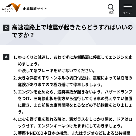
検索
メニュー
高速道路上で地震が起きたらどうすればいいの
ですか？
ゆっくりと減速し、あわてずに左側路肩に停車してエンジンを止
めましょう。
※決して急ブレーキをかけないでください。
大きな斜面の下やトンネルの坑口付近は、震度によっては崩落の
危険がありますので極力避けて停車しましょう。
エンジンを止めたら、追突事故が起きないよう、ハザードランプ
をつけ、三角停止板を後方から進行してくる車の見えやすい位置
に置き、また前後の車両間隔をとるなどの予防措置をとりましょ
う。
止むを得ず車を離れる時は、窓ガラスをしっかり閉め、ドアはロ
ックせず、エンジンキーはつけたままにしておきましょう。
警察やNEXCO中日本の指示、またはラジオなどによる公共機関